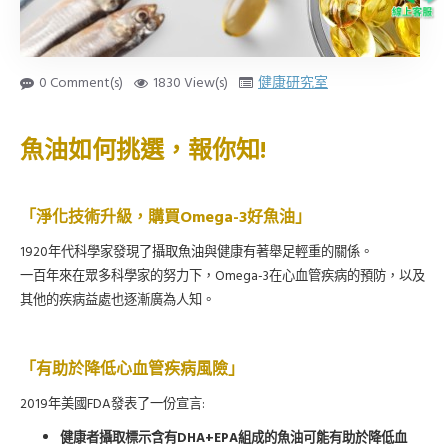
0 Comment(s)
1830 View(s)
健康研究室
!
魚油如何挑選，報你知
Omega-3
「淨化技術升級，購買
好魚油」
1920
年代科學家發現了攝取魚油與健康有著舉足輕重的關係。
Omega-3
一百年來在眾多科學家的努力下，
在心血管疾病的預防，以及
其他的疾病益處也逐漸廣為人知。
「有助於降低心血管疾病風險」
2019
FDA
:
年美國
發表了一份宣言
DHA+EPA
健康者攝取標示含有
組成的魚油可能有助於降低血