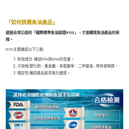
「如何挑
選魚油產品」
IFOS
經過全球
公認的「國際標準魚油認證
」，才是購買魚油產品的保
障。
IFOS
:
主要確認以下三點
:
EPA
DHA
有效成分
確認
與
的含量。
:
…
汙染物
塑化劑、重金屬、多氯聯苯、二甲基汞
等有害物質。
:
穩定性
確認產品是否氧化變質。