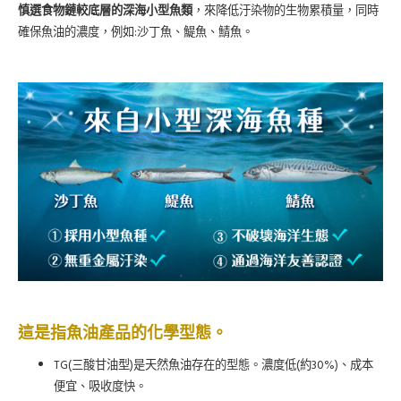
慎選食物鏈較底層的深海小型魚類
，來降低汙染物的生物累積量，同時
:
確保魚油的濃度，例如
沙丁魚、鯷魚、鯖魚。
這是指魚油產品的化學型態。
TG(
)
(
30%)
三酸甘油型
是天然魚油存在的型態。濃度低
約
、成本
便宜、吸收度快。