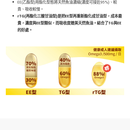
EE(
)
(
95%)
乙酯型
用酯化型態將天然魚油濃縮
濃度可接近
、較
貴、吸收較慢。
rTG(
)
EE
再酯化三酸甘油型
是把
型再重新酯化成甘油型，成本最
EE
TG
EE
貴，濃度與
型類似，而吸收度媲美天然魚油。結合了
與
的好處。